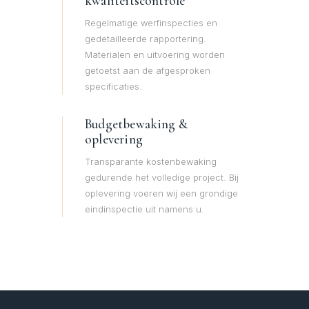
kwaliteitscontrole
Regelmatige werfinspecties en
gedetailleerde rapportering.
Materialen en uitvoering worden
getoetst aan de afgesproken
specificaties.
Budgetbewaking &
oplevering
Transparante kostenbewaking
gedurende het volledige project. Bij
oplevering voeren wij een grondige
eindinspectie uit namens u.