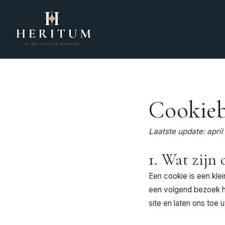
Spring
naar
de
inhoud
Cookieb
Laatste update: apri
1. Wat zijn 
Een cookie is een kle
een volgend bezoek he
site en laten ons toe 